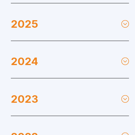
2025
Publié le 23/12/2025
2024
Erreurs d'identification des colorants au
bloc opératoire
Publié le 25/11/2024
Lire l'alerte
2023
Ac de médroxyprogestérone (Depo
Prodasone) : risque de méningiome
Publié le 24/11/2025
Publié le 30/11/2023
Lire l'alerte
Fluoropyrimidines (5-FU et capécitabine)