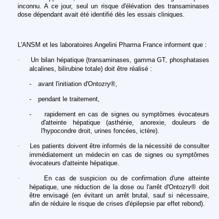
inconnu. A ce jour, seul un risque d'élévation des transaminases
dose dépendant avait été identifié dès les essais cliniques.
L'ANSM et les laboratoires Angelini Pharma France informent que :
·
Un bilan hépatique (transaminases, gamma GT, phosphatases
alcalines, bilirubine totale) doit être réalisé :
-
avant l'initiation d'Ontozry®,
-
pendant le traitement,
-
rapidement en cas de signes ou symptômes évocateurs
d'atteinte hépatique (asthénie, anorexie, douleurs de
l'hypocondre droit, urines foncées, ictère).
·
Les patients doivent être informés de la nécessité de consulter
immédiatement un médecin en cas de signes ou symptômes
évocateurs d'atteinte hépatique.
·
En cas de suspicion ou de confirmation d'une atteinte
hépatique, une réduction de la dose ou l'arrêt d'Ontozry® doit
être envisagé (en évitant un arrêt brutal, sauf si nécessaire,
afin de réduire le risque de crises d'épilepsie par effet rebond).