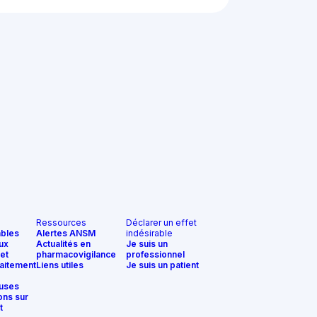
Ressources
Déclarer un effet
ables
Alertes ANSM
indésirable
ux
Actualités en
Je suis un
et
pharmacovigilance
professionnel
aitement
Liens utiles
Je suis un patient
uses
ons sur
t