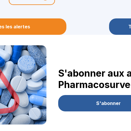
s les alertes
T
S'abonner aux a
Pharmacosurvei
S'abonner